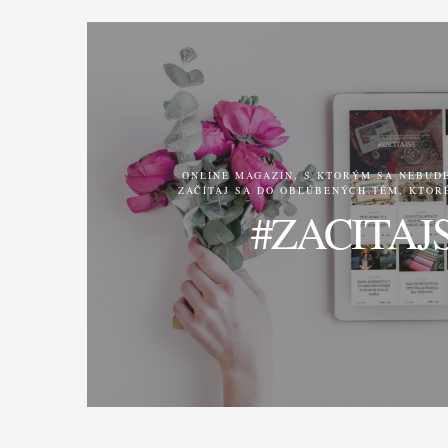
ONLINE MAGAZÍN, S KTORÝM SA NEBUDE
ZAČÍTAJ SA DO OBĽÚBENÝCH TÉM, KTORÉ
#ZACITAJ