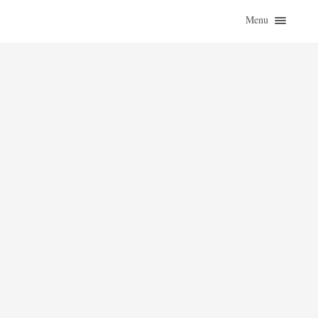
Menu
ZAČÍTAJ SA
O KNIHÁCH
ZO ŽIVOTA
KLASIKY
ROZHOVORY
KONTAKT