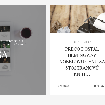
Š NIKDY NUDIŤ.
ROZHOVORY
 TI PRINÁŠAME.
PREČO DOSTAL
SA
HEMINGWAY
NOBELOVU CENU ZA
STOSTRANOVÚ
KNIHU?
2.9.2020
9