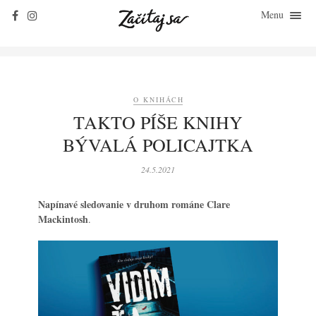
Menu
ZAČÍTAJ SA
O KNIHÁCH
ZO ŽIVOTA
O KNIHÁCH
KLASIKY
TAKTO PÍŠE KNIHY
ROZHOVORY
BÝVALÁ POLICAJTKA
KONTAKT
24.5.2021
Napínavé sledovanie v druhom románe Clare
Mackintosh
.