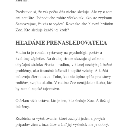
Predstavte si, že vás počas dňa niekto sleduje. Ale vy o tom
ani netušíte. Jednoducho robíte všetko tak, ako ste zvyknutí.
Samozrejme, že vás to vydesí. Rovnako ako hlavnú hrdinku
Zoe. Kto sleduje každý jej krok?
HĽADÁME PRENASLEDOVATEĽA
Vidím ťa
je román vystavaný na psychológii postáv a
kvalitnej zápletke. Na druhej strane ukazuje aj celkom
obyčajnú stránku života – rodinu, v ktorej nechýbajú bežné
problémy, ako finančné ťažkosti i napäté vzťahy. A každá
má svoju čiernu ovcu. Toho, kto nie úplne spĺňa predstavy
rodičov, svojho okolia. V rodine Zoe nenájdete nikoho, kto
by nemal nejaké tajomstvo.
Otázkou však ostáva, kto je ten, kto sleduje Zoe. A tiež aj
iné ženy.
Rozbieha sa vyšetrovanie, ktoré zachytí jeden z prvých
prípadov žien z inzerátov a žiaľ jej výsledok nie je dobrý.