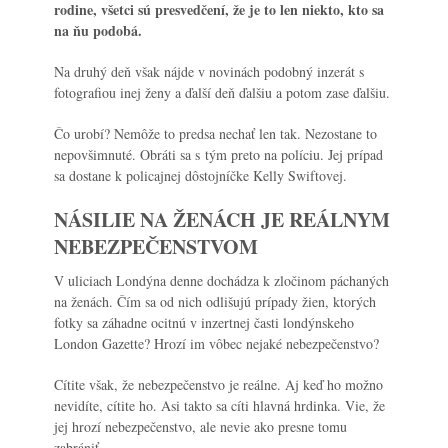
rodine, všetci sú presvedčení, že je to len niekto, kto sa
na ňu podobá.
Na druhý deň však nájde v novinách podobný inzerát s
fotografiou inej ženy a ďalší deň ďalšiu a potom zase ďalšiu.
Čo urobí? Nemôže to predsa nechať len tak. Nezostane to
nepovšimnuté. Obráti sa s tým preto na políciu. Jej prípad
sa dostane k policajnej dôstojníčke Kelly Swiftovej.
NÁSILIE NA ŽENÁCH JE REÁLNYM
NEBEZPEČENSTVOM
V uliciach Londýna denne dochádza k zločinom páchaných
na ženách. Čím sa od nich odlišujú prípady žien, ktorých
fotky sa záhadne ocitnú v inzertnej časti londýnskeho
London Gazette
? Hrozí im vôbec nejaké nebezpečenstvo?
Cítite však, že nebezpečenstvo je reálne. Aj keď ho možno
nevidíte, cítite ho. Asi takto sa cíti hlavná hrdinka. Vie, že
jej hrozí nebezpečenstvo, ale nevie ako presne tomu
zabrániť.