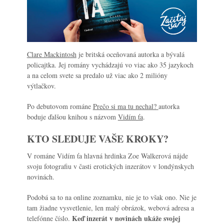
Clare Mackintosh
je britská oceňovaná autorka a bývalá
policajtka. Jej romány vychádzajú vo viac ako 35 jazykoch
a na celom svete sa predalo už viac ako 2 milióny
výtlačkov.
Po debutovom románe
Prečo si ma tu nechal?
autorka
boduje ďalšou knihou s názvom
Vidím ťa
.
KTO SLEDUJE VAŠE KROKY?
V románe
Vidím ťa
hlavná hrdinka Zoe Walkerová nájde
svoju fotografiu v časti erotických inzerátov v londýnskych
novinách.
Podobá sa to na online zoznamku, nie je to však ono. Nie je
tam žiadne vysvetlenie, len malý obrázok, webová adresa a
Keď inzerát v novinách ukáže svojej
telefónne číslo.