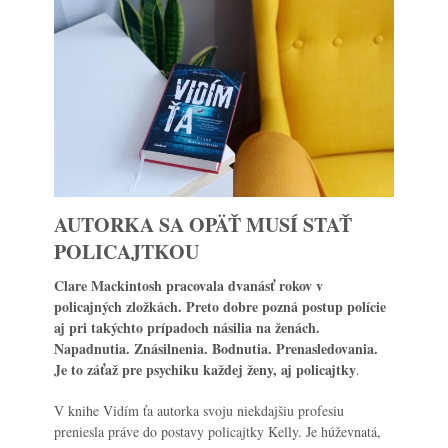
AUTORKA SA OPÄŤ MUSÍ STAŤ
POLICAJTKOU
Clare Mackintosh
pracovala dvanásť rokov v
policajných zložkách. Preto dobre pozná postup polície
aj pri takýchto prípadoch násilia na ženách.
Napadnutia. Znásilnenia. Bodnutia. Prenasledovania.
Je to záťaž pre psychiku každej ženy, aj policajtky
.
V knihe
Vidím ťa
autorka svoju niekdajšiu profesiu
preniesla práve do postavy policajtky Kelly. Je húževnatá,