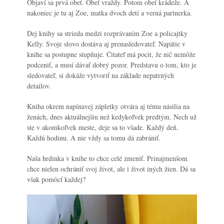
Objaví sa prvá obeť. Obeť vraždy. Potom obeť krádeže. A
nakoniec je tu aj Zoe, matka dvoch detí a verná partnerka.
Dej knihy sa strieda medzi rozprávaním Zoe a policajtky
Kelly. Svoje slovo dostáva aj prenasledovateľ. Napätie v
knihe sa postupne stupňuje. Čitateľ má pocit, že nič nemôže
podceniť, a musí dávať dobrý pozor. Predstavu o tom, kto je
sledovateľ, si dokáže vytvoriť na základe nepatrných
detailov.
Kniha okrem napínavej zápletky otvára aj tému násilia na
ženách, dnes aktuálnejšiu než kedykoľvek predtým. Nech už
ste v akomkoľvek meste, deje sa to všade. Každý deň.
Každú hodinu. A nie vždy sa tomu dá zabrániť.
Naša hrdinka v knihe to chce celé zmeniť. Prinajmenšom
chce nielen ochrániť svoj život, ale i život iných žien. Dá sa
však pomôcť každej?