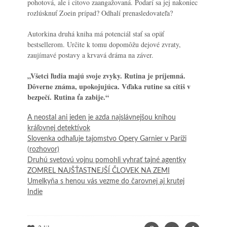
pohotová, ale i citovo zaangažovaná. Podarí sa jej nakoniec
rozlúsknuť Zoein prípad? Odhalí prenasledovateľa?
Autorkina druhá kniha má potenciál stať sa opäť
bestsellerom. Určite k tomu dopomôžu dejové zvraty,
zaujímavé postavy a krvavá dráma na záver.
„Všetci ľudia majú svoje zvyky. Rutina je príjemná.
Dôverne známa, upokojujúca. Vďaka rutine sa cítiš v
bezpečí. Rutina ťa zabije.“
A neostal ani jeden je azda najslávnejšou knihou
kráľovnej detektívok
Slovenka odhaľuje tajomstvo Opery Garnier v Paríži
(rozhovor)
Druhú svetovú vojnu pomohli vyhrať tajné agentky
ZOMREL NAJŠŤASTNEJŠÍ ČLOVEK NA ZEMI
Umelkyňa s henou vás vezme do čarovnej aj krutej
Indie