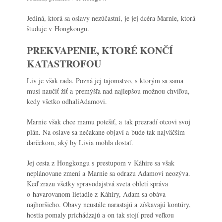
Jediná, ktorá sa oslavy nezúčastní, je jej dcéra Marnie, ktorá
študuje v Hongkongu.
PREKVAPENIE, KTORÉ KONČÍ
KATASTROFOU
Liv je však rada. Pozná jej tajomstvo, s ktorým sa sama
musí naučiť žiť a premýšľa nad najlepšou možnou chvíľou,
kedy všetko odhalíAdamovi.
Marnie však chce mamu potešiť, a tak prezradí otcovi svoj
plán. Na oslave sa nečakane objaví a bude tak najväčším
darčekom, aký by Livia mohla dostať.
Jej cesta z Hongkongu s prestupom v Káhire sa však
neplánovane zmení a Marnie sa odrazu Adamovi neozýva.
Keď zrazu všetky spravodajstvá sveta obletí správa
o havarovanom lietadle z Káhiry, Adam sa obáva
najhoršieho. Obavy neustále narastajú a získavajú kontúry,
hostia pomaly prichádzajú a on tak stojí pred veľkou