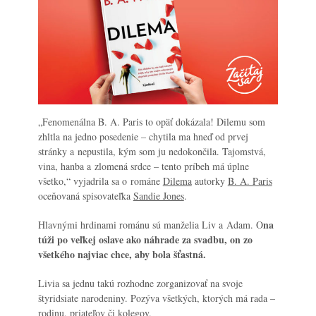
„
Fenomenálna B. A. Paris to opäť dokázala! Dilemu som
zhltla na jedno posedenie – chytila ma hneď od prvej
stránky a nepustila, kým som ju nedokončila. Tajomstvá,
vina, hanba a zlomená srdce – tento príbeh má úplne
všetko,“
vyjadrila sa o románe
Dilema
autorky
B. A. Paris
oceňovaná spisovateľka
Sandie Jones
.
na
Hlavnými hrdinami románu sú manželia Liv a Adam. O
túži po veľkej oslave ako náhrade za svadbu, on zo
všetkého najviac chce, aby bola šťastná.
Livia sa jednu takú rozhodne zorganizovať na svoje
štyridsiate narodeniny. Pozýva všetkých, ktorých má rada –
rodinu, priateľov či kolegov.