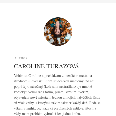
AUTHOR
CAROLINE TURAZOVÁ
Volám sa Caroline a pochádzam z menšieho mesta na
strednom Slovensku. Som študentkou medicíny, no ani
popri tejto náročnej škole som nestratila svoje mnohé
koníčky! Veľmi rada fotím, píšem, kreslím, tvorím,
objavujem nové miesta... Jednou z mojich najväčších lások
sú však knihy, s ktorými trávim takmer každý deň. Rada sa
vŕtam v kníhkupectvách či preplnených antikvariátoch a
vždy mám problém vybrať si len jednu knihu.