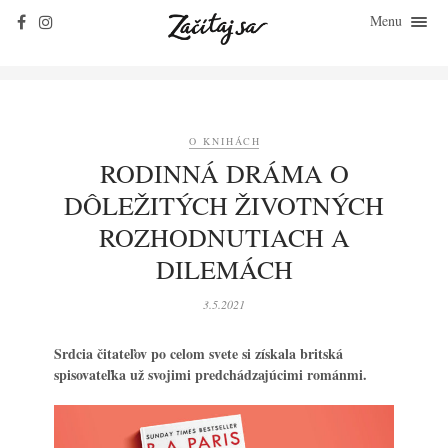
Menu
ZAČÍTAJ SA
O KNIHÁCH
ZO ŽIVOTA
O KNIHÁCH
KLASIKY
RODINNÁ DRÁMA O
ROZHOVORY
DÔLEŽITÝCH ŽIVOTNÝCH
KONTAKT
ROZHODNUTIACH A
DILEMÁCH
3.5.2021
Srdcia čitateľov po celom svete si získala britská
spisovateľka už svojimi predchádzajúcimi románmi.