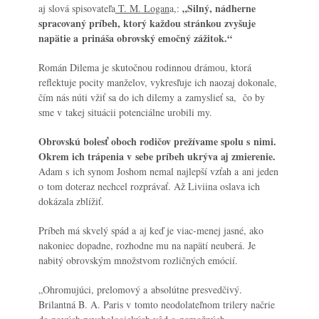
„
Silný, nádherne
aj slová spisovateľa
T. M. Logan
a,:
spracovaný príbeh, ktorý každou stránkou zvyšuje
napätie a prináša obrovský emočný zážitok.“
Román Dilema je skutočnou rodinnou drámou, ktorá
reflektuje pocity manželov, vykresľuje ich naozaj dokonale,
čím nás núti vžiť sa do ich dilemy a zamyslieť sa, čo by
sme v takej situácii potenciálne urobili my.
Obrovskú bolesť oboch rodičov prežívame spolu s nimi.
Okrem ich trápenia v sebe príbeh ukrýva aj zmierenie.
Adam s ich synom Joshom nemal najlepší vzťah a ani jeden
o tom doteraz nechcel rozprávať. Až Liviina oslava ich
dokázala zblížiť.
Príbeh má skvelý spád a aj keď je viac-menej jasné, ako
nakoniec dopadne, rozhodne mu na napätí neuberá. Je
nabitý obrovským množstvom rozličných emócií.
„Ohromujúci, prelomový a absolútne presvedčivý.
Brilantná B. A. Paris v tomto neodolateľnom trilery načrie