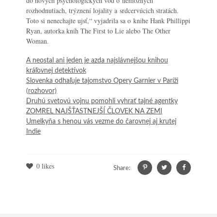
do nových psychologických vôd o nemožných
rozhodnutiach, trýznení lojality a srdcervúcich stratách.
Toto si nenechajte ujsť,“
vyjadrila sa o knihe Hank Phillippi
Ryan, autorka kníh
The First to Lie
alebo
The Other
Woman.
A neostal ani jeden je azda najslávnejšou knihou
kráľovnej detektívok
Slovenka odhaľuje tajomstvo Opery Garnier v Paríži
(rozhovor)
Druhú svetovú vojnu pomohli vyhrať tajné agentky
ZOMREL NAJŠŤASTNEJŠÍ ČLOVEK NA ZEMI
Umelkyňa s henou vás vezme do čarovnej aj krutej
Indie
0
likes
Share: