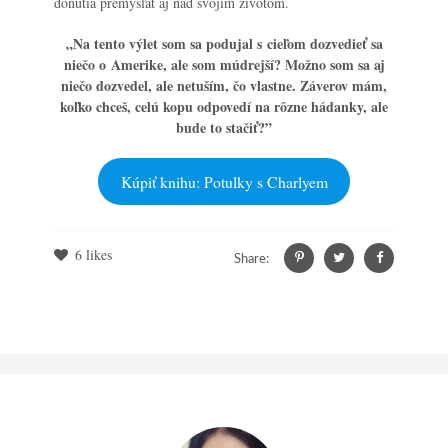
donútia premýšľať aj nad svojím životom.
„Na tento výlet som sa podujal s cieľom dozvedieť sa
niečo o Amerike, ale som múdrejší? Možno som sa aj
niečo dozvedel, ale netuším, čo vlastne. Záverov mám,
koľko chceš, celú kopu odpovedí na rôzne hádanky, ale
bude to stačiť?”
Kúpiť knihu: Potulky s Charlyem
6
likes
Share: