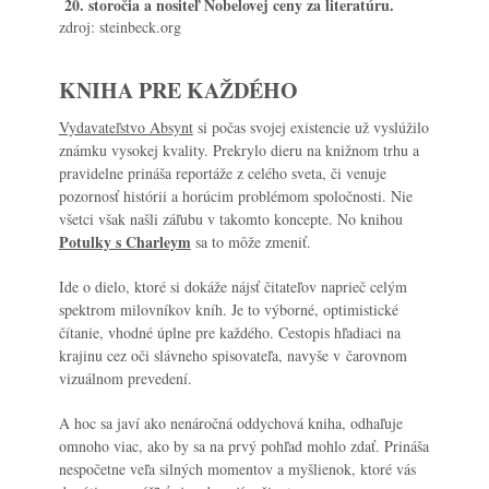
20. storočia a nositeľ Nobelovej ceny za literatúru.
zdroj: steinbeck.org
KNIHA PRE KAŽD
ÉHO
Vydavateľstvo Absynt
si počas svojej existencie už vyslúžilo
známku vysokej kvality. Prekrylo dieru na knižnom trhu a
pravidelne prináša reportáže z celého sveta, či venuje
pozornosť histórii a horúcim problémom spoločnosti. Nie
všetci však našli záľubu v takomto koncepte. No knihou
Potulky s Charleym
sa to môže zmeniť.
Ide o dielo, ktoré si dokáže nájsť čitateľov naprieč celým
spektrom milovníkov kníh. Je to výborné, optimistické
čítanie, vhodné úplne pre každého. Cestopis hľadiaci na
krajinu cez oči slávneho spisovateľa, navyše v čarovnom
vizuálnom prevedení.
A hoc sa javí ako nenáročná oddychová kniha, odhaľuje
omnoho viac, ako by sa na prvý pohľad mohlo zdať. Prináša
nespočetne veľa silných momentov a myšlienok, ktoré vás