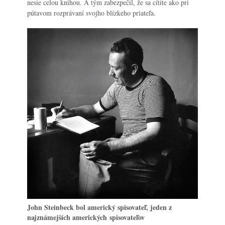
nesie celou knihou. A tým zabezpečil, že sa cítite ako pri
pútavom rozprávaní svojho blízkeho priateľa.
John Steinbeck bol americký spisovateľ, jeden z
najznámejších amerických spisovateľov