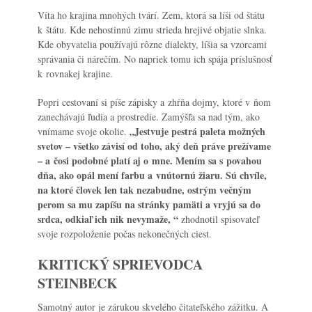
Víta ho krajina mnohých tvárí. Zem, ktorá sa líši od štátu
k štátu. Kde nehostinnú zimu strieda hrejivé objatie slnka.
Kde obyvatelia používajú rôzne dialekty, líšia sa vzorcami
správania či nárečím. No napriek tomu ich spája príslušnosť
k rovnakej krajine.
Popri cestovaní si píše zápisky a zhŕňa dojmy, ktoré v ňom
zanechávajú ľudia a prostredie. Zamýšľa sa nad tým, ako
„Jestvuje pestrá paleta možných
vnímame svoje okolie.
svetov – všetko závisí od toho, aký deň práve prežívame
– a čosi podobné platí aj o mne. Mením sa s povahou
dňa, ako opál mení farbu a vnútornú žiaru. Sú chvíle,
na ktoré človek len tak nezabudne, ostrým večným
perom sa mu zapíšu na stránky pamäti a vryjú sa do
srdca, odkiaľ ich nik nevymaže, “
zhodnotil spisovateľ
svoje rozpoloženie počas nekonečných ciest.
KRITICKÝ SPRIEVODCA
STEINBECK
Samotný autor je zárukou skvelého čitateľského zážitku. A