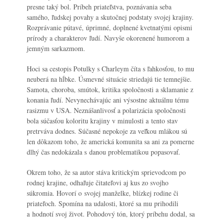
presne taký bol. Príbeh priateľstva, poznávania seba
samého, ľudskej povahy a skutočnej podstaty svojej krajiny.
Rozprávanie pútavé, úprimné, doplnené kvetnatými opismi
prírody a charakterov ľudí. Navyše okorenené humorom a
jemným sarkazmom.
Hoci sa cestopis Potulky s Charleym číta s ľahkosťou, to mu
neuberá na hĺbke. Úsmevné situácie striedajú tie temnejšie.
Samota, choroba, smútok, kritika spoločnosti a sklamanie z
konania ľudí. Nevynechávajúc ani výsostne aktuálnu tému
rasizmu v USA. Neznášanlivosť a polarizácia spoločnosti
bola súčasťou koloritu krajiny v minulosti a tento stav
pretrváva dodnes. Súčasné nepokoje za veľkou mlákou sú
len dôkazom toho, že americká komunita sa ani za pomerne
dlhý čas nedokázala s danou problematikou popasovať.
Okrem toho, že sa autor stáva kritickým sprievodcom po
rodnej krajine, odhaľuje čitateľovi aj kus zo svojho
súkromia. Hovorí o svojej manželke, blízkej rodine či
priateľoch. Spomína na udalosti, ktoré sa mu prihodili
a hodnotí svoj život. Pohodový tón, ktorý príbehu dodal, sa