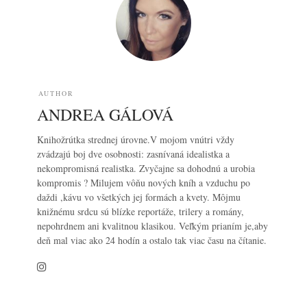
AUTHOR
ANDREA GÁLOVÁ
Knihožrútka strednej úrovne.V mojom vnútri vždy
zvádzajú boj dve osobnosti: zasnívaná idealistka a
nekompromisná realistka. Zvyčajne sa dohodnú a urobia
kompromis ? Milujem vôňu nových kníh a vzduchu po
daždi ,kávu vo všetkých jej formách a kvety. Môjmu
knižnému srdcu sú blízke reportáže, trilery a romány,
nepohrdnem ani kvalitnou klasikou. Veľkým prianím je,aby
deň mal viac ako 24 hodín a ostalo tak viac času na čítanie.