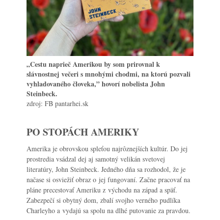
„Cestu naprieč Amerikou by som prirovnal k
slávnostnej večeri s mnohými chodmi, na ktorú pozvali
vyhladovaného človeka,” hovorí nobelista John
Steinbeck.
zdroj: FB pantarhei.sk
PO STOPÁCH AMERIKY
Amerika je obrovskou spleťou najrôznejších kultúr. Do jej
prostredia vsádzal dej aj samotný velikán svetovej
literatúry, John Steinbeck. Jedného dňa sa rozhodol, že je
načase si osviežiť obraz o jej fungovaní. Začne pracovať na
pláne precestovať Ameriku z východu na západ a späť.
Zabezpečí si obytný dom, zbalí svojho verného pudlíka
Charleyho a vydajú sa spolu na dlhé putovanie za pravdou.