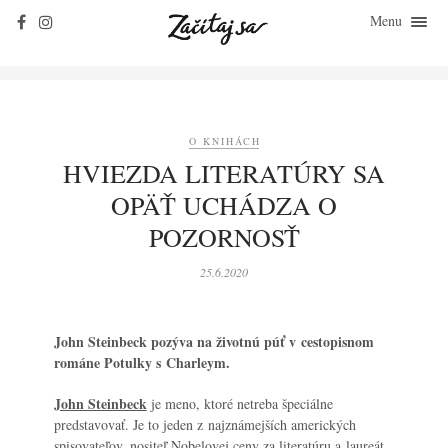
Menu
ZAČÍTAJ SA
O KNIHÁCH
ZO ŽIVOTA
O KNIHÁCH
KLASIKY
HVIEZDA LITERATÚRY SA
ROZHOVORY
OPÄŤ UCHÁDZA O
KONTAKT
POZORNOSŤ
25.6.2020
John Steinbeck pozýva na životnú púť v cestopisnom
románe Potulky s Charleym.
John Steinbeck
je meno, ktoré netreba špeciálne
predstavovať. Je to jeden z najznámejších amerických
spisovateľov, nositeľ Nobelovej ceny za literatúru a laureát