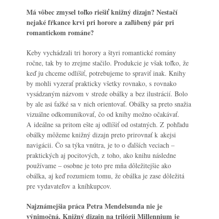
Má vôbec zmysel toľko riešiť knižný dizajn? Nestačí
nejaké fŕkance krvi pri horore a zaľúbený pár pri
romantickom románe?
Keby vychádzali tri horory a štyri romantické romány
ročne, tak by to zrejme stačilo. Produkcie je však toľko, že
keď ju chceme odlíšiť, potrebujeme to spraviť inak. Knihy
by mohli vyzerať prakticky všetky rovnako, s rovnako
vysádzaným názvom v strede obálky a bez ilustrácií. Bolo
by ale asi ťažké sa v nich orientovať. Obálky sa preto snažia
vizuálne odkomunikovať, čo od knihy možno očakávať.
A ideálne sa pritom ešte aj odlíšiť od ostatných. Z pohľadu
obálky môžeme knižný dizajn preto prirovnať k akejsi
navigácii. Čo sa týka vnútra, je to o ďalších veciach –
praktických aj pocitových, z toho, ako knihu následne
používame – osobne je toto pre mňa dôležitejšie ako
obálka, aj keď rozumiem tomu, že obálka je zase dôležitá
pre vydavateľov a kníhkupcov.
Najznámejšia práca Petra Mendelsunda nie je
výnimočná. Knižný dizajn na trilógii Millennium je