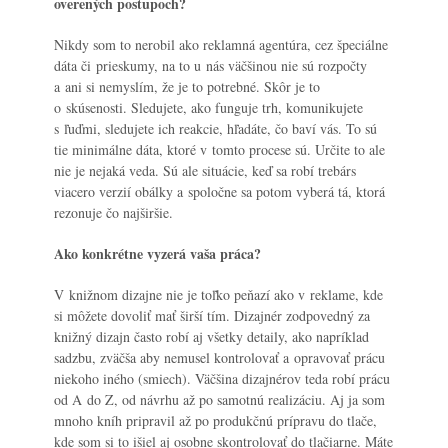
overených postupoch?
Nikdy som to nerobil ako reklamná agentúra, cez špeciálne
dáta či prieskumy, na to u nás väčšinou nie sú rozpočty
a ani si nemyslím, že je to potrebné. Skôr je to
o skúsenosti. Sledujete, ako funguje trh, komunikujete
s ľuďmi, sledujete ich reakcie, hľadáte, čo baví vás. To sú
tie minimálne dáta, ktoré v tomto procese sú. Určite to ale
nie je nejaká veda. Sú ale situácie, keď sa robí trebárs
viacero verzií obálky a spoločne sa potom vyberá tá, ktorá
rezonuje čo najširšie.
Ako konkrétne vyzerá vaša práca?
V knižnom dizajne nie je toľko peňazí ako v reklame, kde
si môžete dovoliť mať širší tím. Dizajnér zodpovedný za
knižný dizajn často robí aj všetky detaily, ako napríklad
sadzbu, zväčša aby nemusel kontrolovať a opravovať prácu
niekoho iného (smiech). Väčšina dizajnérov teda robí prácu
od A do Z, od návrhu až po samotnú realizáciu. Aj ja som
mnoho kníh pripravil až po produkčnú prípravu do tlače,
kde som si to išiel aj osobne skontrolovať do tlačiarne. Máte