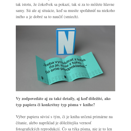
tak istotu, že čokoľvek sa pokazí, tak si za to môžete hlavne
samy. Sú ale aj situácie, keď sa musíte spoľahnúť na niekoho
iného a je dobré sa to naučiť (smiech).
Vy zodpovedáte aj za také detaily, aj keď dôležité, ako
typ papiera či konkrétny typ písma v knihe?
Výber papiera súvisí s tým, či je kniha určená primárne na
čítanie, alebo napríklad je dôležitejšia vernosť
fotografických reprodukcií. Čo sa týka písma, nie je to len