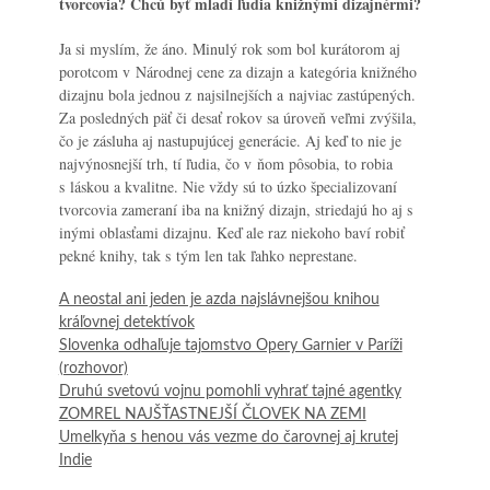
tvorcovia? Chcú byť mladí ľudia knižnými dizajnérmi?
Ja si myslím, že áno. Minulý rok som bol kurátorom aj
porotcom v Národnej cene za dizajn a kategória knižného
dizajnu bola jednou z najsilnejších a najviac zastúpených.
Za posledných päť či desať rokov sa úroveň veľmi zvýšila,
čo je zásluha aj nastupujúcej generácie. Aj keď to nie je
najvýnosnejší trh, tí ľudia, čo v ňom pôsobia, to robia
s láskou a kvalitne. Nie vždy sú to úzko špecializovaní
tvorcovia zameraní iba na knižný dizajn, striedajú ho aj s
inými oblasťami dizajnu. Keď ale raz niekoho baví robiť
pekné knihy, tak s tým len tak ľahko neprestane.
A neostal ani jeden je azda najslávnejšou knihou
kráľovnej detektívok
Slovenka odhaľuje tajomstvo Opery Garnier v Paríži
(rozhovor)
Druhú svetovú vojnu pomohli vyhrať tajné agentky
ZOMREL NAJŠŤASTNEJŠÍ ČLOVEK NA ZEMI
Umelkyňa s henou vás vezme do čarovnej aj krutej
Indie