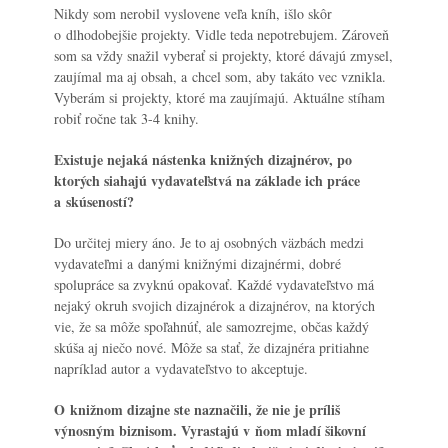
Nikdy som nerobil vyslovene veľa kníh, išlo skôr
o dlhodobejšie projekty. Vidle teda nepotrebujem. Zároveň
som sa vždy snažil vyberať si projekty, ktoré dávajú zmysel,
zaujímal ma aj obsah, a chcel som, aby takáto vec vznikla.
Vyberám si projekty, ktoré ma zaujímajú. Aktuálne stíham
robiť ročne tak 3-4 knihy.
Existuje nejaká nástenka knižných dizajnérov, po
ktorých siahajú vydavateľstvá na základe ich práce
a skúseností?
Do určitej miery áno. Je to aj osobných väzbách medzi
vydavateľmi a danými knižnými dizajnérmi, dobré
spolupráce sa zvyknú opakovať. Každé vydavateľstvo má
nejaký okruh svojich dizajnérok a dizajnérov, na ktorých
vie, že sa môže spoľahnúť, ale samozrejme, občas každý
skúša aj niečo nové. Môže sa stať, že dizajnéra pritiahne
napríklad autor a vydavateľstvo to akceptuje.
O knižnom dizajne ste naznačili, že nie je príliš
výnosným biznisom. Vyrastajú v ňom mladí šikovní