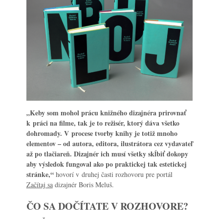
„Keby som mohol prácu knižného dizajnéra prirovnať
k práci na filme, tak je to režisér, ktorý dáva všetko
dohromady. V procese tvorby knihy je totiž mnoho
elementov – od autora, editora, ilustrátora cez vydavateľ
až po tlačiareň. Dizajnér ich musí všetky skĺbiť dokopy
aby výsledok fungoval ako po praktickej tak estetickej
stránke,“
hovorí v druhej časti rozhovoru pre portál
Začítaj sa
dizajnér Boris Meluš.
ČO SA DOČÍTATE V ROZHOVORE?