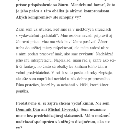
prísne prispôsobenie sa žánru. Mendelsund hovorí, že to
je jeho práca a táto obálka je akýmsi kompromisom.
Akých kompromisov ste schopný vy?
Zažil som už situácie, keď sme sa v niektorých situáciách
s vydavateľmi „pohádali“. Mne osobne nevadí pripraviť aj
žánrovú prácu, viac ma však baví žánre posúvať. Žáner
treba do určitej miery rešpektovať, ale mám radosť ak sa
s nimi podarí pracovať inak, ako sme zvyknutí. Nachádzať
jeho inú interpretáciu. Napríklad, mám rád aj žánre ako sci-
fi či fantasy, no často sú obálky ku knihám tohto žánru
veľmi predvídateľné. V sci-fi sa to posledné roky zlepšuje,
ale ešte som napríklad nevidel u nás dobre pripraveného
Pána prsteňov, ktorý by sa nebahnil v klišé, ktoré žáner
ponúka.
Predstavme si, že zajtra chcem vydať knihu. Nie som
Dominik Dán
ani
Michal Hvorecký
. Som neznáme
meno bez predchádzajúcej skúsenosti. Mám možnosť
nadviazať spoluprácu s knižným dizajnérom, ako ste
vy?