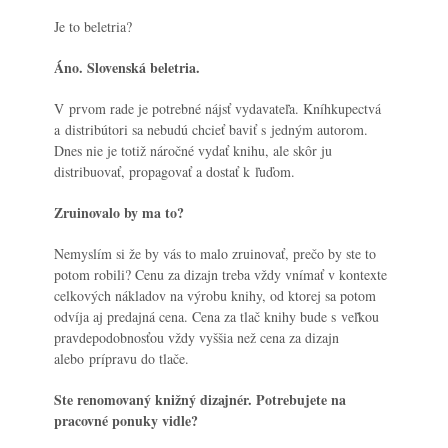
Je to beletria?
Áno. Slovenská beletria.
V prvom rade je potrebné nájsť vydavateľa. Kníhkupectvá
a distribútori sa nebudú chcieť baviť s jedným autorom.
Dnes nie je totiž náročné vydať knihu, ale skôr ju
distribuovať, propagovať a dostať k ľuďom.
Zruinovalo by ma to?
Nemyslím si že by vás to malo zruinovať, prečo by ste to
potom robili? Cenu za dizajn treba vždy vnímať v kontexte
celkových nákladov na výrobu knihy, od ktorej sa potom
odvíja aj predajná cena. Cena za tlač knihy bude s veľkou
pravdepodobnosťou vždy vyššia než cena za dizajn
alebo prípravu do tlače.
Ste renomovaný knižný dizajnér. Potrebujete na
pracovné ponuky vidle?