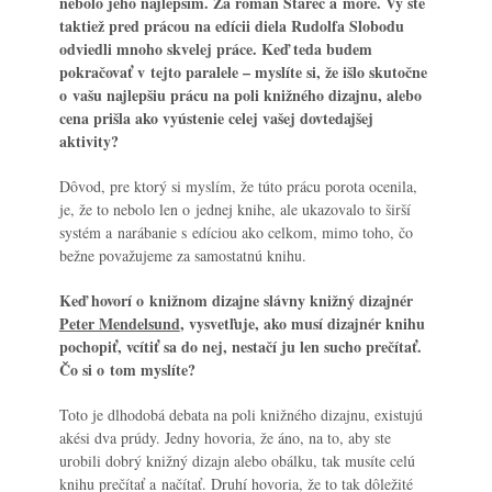
nebolo jeho najlepším. Za román Starec a more. Vy ste
taktiež pred prácou na edícii diela Rudolfa Slobodu
odviedli mnoho skvelej práce. Keď teda budem
pokračovať v tejto paralele – myslíte si, že išlo skutočne
o vašu najlepšiu prácu na poli knižného dizajnu, alebo
cena prišla ako vyústenie celej vašej dovtedajšej
aktivity?
Dôvod, pre ktorý si myslím, že túto prácu porota ocenila,
je, že to nebolo len o jednej knihe, ale ukazovalo to širší
systém a narábanie s edíciou ako celkom, mimo toho, čo
bežne považujeme za samostatnú knihu.
Keď hovorí o knižnom dizajne slávny knižný dizajnér
Peter Mendelsund
, vysvetľuje, ako musí dizajnér knihu
pochopiť, vcítiť sa do nej, nestačí ju len sucho prečítať.
Čo si o tom myslíte?
Toto je dlhodobá debata na poli knižného dizajnu, existujú
akési dva prúdy. Jedny hovoria, že áno, na to, aby ste
urobili dobrý knižný dizajn alebo obálku, tak musíte celú
knihu prečítať a načítať. Druhí hovoria, že to tak dôležité