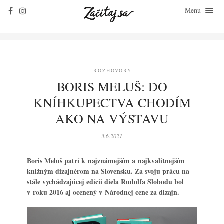
Menu
ZAČÍTAJ SA
O KNIHÁCH
ZO ŽIVOTA
ROZHOVORY
KLASIKY
BORIS MELUŠ: DO
ROZHOVORY
KNÍHKUPECTVA CHODÍM
KONTAKT
AKO NA VÝSTAVU
3.6.2021
Boris Meluš
patrí k najznámejším a najkvalitnejším
knižným dizajnérom na Slovensku. Za svoju prácu na
stále vychádzajúcej edícii diela Rudolfa Slobodu bol
v roku 2016 aj ocenený v Národnej cene za dizajn.