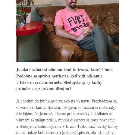
Ja ako novinár si všímam kvalitu textov, ktoré čítam.
Podobne sa správa marketér, keď vidí reklamu
v televízii či na internete. Sledujete aj vy knihy
primárne cez prizmu dizajnu?
Ja chodím do kníhkupectva ako na výstavu. Prechádzam sa,
obzerám si knihy, skúšam, listujem, ohmatám si materiály.
Sledujem, čo je nové, hlavne pri slovenských knihách si
všímam aktuálnu prácu, mnohí dizajnéri sa totiž poznáme
a sledujeme koho nájdeme v tiráži. Ťažko mať všetky knihy
doma, takže kníhkupectvo je dobrý spôsob, ako si doslova