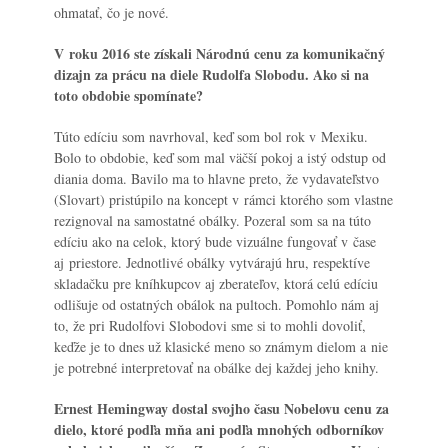
ohmatať, čo je nové.
V roku 2016 ste získali Národnú cenu za komunikačný
dizajn za prácu na diele Rudolfa Slobodu. Ako si na
toto obdobie spomínate?
Túto edíciu som navrhoval, keď som bol rok v Mexiku.
Bolo to obdobie, keď som mal väčší pokoj a istý odstup od
diania doma. Bavilo ma to hlavne preto, že vydavateľstvo
(Slovart) pristúpilo na koncept v rámci ktorého som vlastne
rezignoval na samostatné obálky. Pozeral som sa na túto
edíciu ako na celok, ktorý bude vizuálne fungovať v čase
aj priestore. Jednotlivé obálky vytvárajú hru, respektíve
skladačku pre kníhkupcov aj zberateľov, ktorá celú edíciu
odlišuje od ostatných obálok na pultoch. Pomohlo nám aj
to, že pri Rudolfovi Slobodovi sme si to mohli dovoliť,
keďže je to dnes už klasické meno so známym dielom a nie
je potrebné interpretovať na obálke dej každej jeho knihy.
Ernest Hemingway dostal svojho času Nobelovu cenu za
dielo, ktoré podľa mňa ani podľa mnohých odborníkov