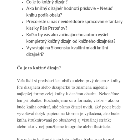
Čo je to knižný dizajn?
Ako knižný dizajnér hodnotí príslovie – Nesúď
knihu podľa obalu?
Prečo ešte u nás nevidel dobré spracovanie fantasy
klasiky Pán Prsteňov?
Koľko by vás ako začínajúceho autora vyšiel
kompletný knižný dizajn od knižného dizajnéra?
Vyrastajú na Slovensku kvalitní mladí knižní
dizajnéri?
Čo je to knižný dizajn?
Veľa ľudí si predstaví len obálku alebo prvý dojem z knihy.
Pre dizajnéra alebo dizajnérku to znamená nájdenie
najlepšej formy celej knihy k danému obsahu. Nekončíme
len pri obálke. Rozhodujeme sa o formáte, väzbe – ako sa
bude kniha otvárať, aké písmo čitateľ uvidí, aký pocit bude
vyvolávať dotyk papiera na ktorom je vytlačená, ako bude
kniha štruktúrovaná po obsahovej aj vizuálnej stránke
alebo ako v nej použijeme fotografie alebo ilustrácie.
Pre mňa je knižný dizajn toto všetko. Keby som to mal