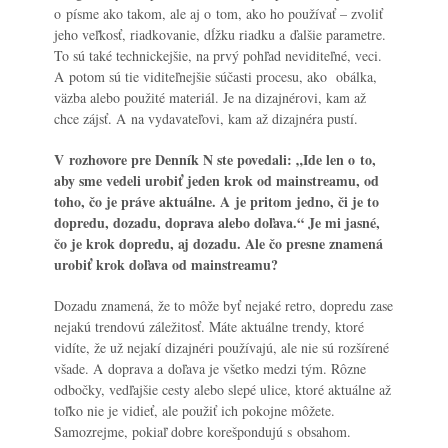
o písme ako takom, ale aj o tom, ako ho používať – zvoliť
jeho veľkosť, riadkovanie, dĺžku riadku a ďalšie parametre.
To sú také technickejšie, na prvý pohľad neviditeľné, veci.
A potom sú tie viditeľnejšie súčasti procesu, ako obálka,
väzba alebo použité materiál. Je na dizajnérovi, kam až
chce zájsť. A na vydavateľovi, kam až dizajnéra pustí.
V rozhovore pre Denník N ste povedali: „Ide len o to,
aby sme vedeli urobiť jeden krok od mainstreamu, od
toho, čo je práve aktuálne. A je pritom jedno, či je to
dopredu, dozadu, doprava alebo doľava.“ Je mi jasné,
čo je krok dopredu, aj dozadu. Ale čo presne znamená
urobiť krok doľava od mainstreamu?
Dozadu znamená, že to môže byť nejaké retro, dopredu zase
nejakú trendovú záležitosť. Máte aktuálne trendy, ktoré
vidíte, že už nejakí dizajnéri používajú, ale nie sú rozšírené
všade. A doprava a doľava je všetko medzi tým. Rôzne
odbočky, vedľajšie cesty alebo slepé ulice, ktoré aktuálne až
toľko nie je vidieť, ale použiť ich pokojne môžete.
Samozrejme, pokiaľ dobre korešpondujú s obsahom.