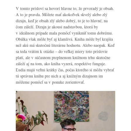
V tomto prísloví sa hovorí hlavne to, že prvoradý je obsah.
A to je pravda. Môžete mať akokoľvek skvelý alebo zlý
dizajn, keď je obsah zlý alebo dobrý, to je to hlavné, na
čom záleží. Dizajn je akousi nadstavbou, ktorá by
v ideálnom prípade mala pomôcť vyniknúť tomu dobrému.
Obálka však môže byť aj klamlivá. Kniha môže byť krajšia
než akú má skutočnú literárnu hodnotu. Alebo naopak. Keď
sa teda vrátim k otázke – do veľkej miery toto príslovie
platí, ale v súčasnom preplnenom knižnom trhu skutočne
záleží aj na tom, ako kniha vyzerá, respektíve funguje.
Ľudia majú veľmi krátky čas, počas ktorého si môžu vybrať
tú správnu knihu pre nich a aj knižným dizajnom im
môžeme pomôcť sa v ponuke zorientovať.