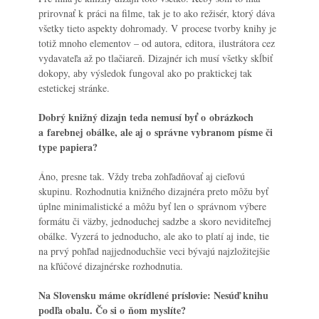
prirovnať k práci na filme, tak je to ako režisér, ktorý dáva
všetky tieto aspekty dohromady. V procese tvorby knihy je
totiž mnoho elementov – od autora, editora, ilustrátora cez
vydavateľa až po tlačiareň. Dizajnér ich musí všetky skĺbiť
dokopy, aby výsledok fungoval ako po praktickej tak
estetickej stránke.
Dobrý knižný dizajn teda nemusí byť o obrázkoch
a farebnej obálke, ale aj o správne vybranom písme či
type papiera?
Áno, presne tak. Vždy treba zohľadňovať aj cieľovú
skupinu. Rozhodnutia knižného dizajnéra preto môžu byť
úplne minimalistické a môžu byť len o správnom výbere
formátu či väzby, jednoduchej sadzbe a skoro neviditeľnej
obálke. Vyzerá to jednoducho, ale ako to platí aj inde, tie
na prvý pohľad najjednoduchšie veci bývajú najzložitejšie
na kľúčové dizajnérske rozhodnutia.
Na Slovensku máme okrídlené príslovie:
Nesúď knihu
podľa obalu.
Čo si o ňom myslíte?