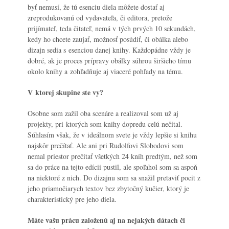
byť nemusí, že tú esenciu diela môžete dostať aj
zreprodukovanú od vydavateľa, či editora, pretože
prijímateľ, teda čitateľ, nemá v tých prvých 10 sekundách,
kedy ho chcete zaujať, možnosť posúdiť, či obálka alebo
dizajn sedia s esenciou danej knihy. Každopádne vždy je
dobré, ak je proces prípravy obálky súhrou širšieho tímu
okolo knihy a zohľadňuje aj viaceré pohľady na tému.
V ktorej skupine ste vy?
Osobne som zažil oba scenáre a realizoval som už aj
projekty, pri ktorých som knihy dopredu celú nečítal.
Súhlasím však, že v ideálnom svete je vždy lepšie si knihu
najskôr prečítať. Ale ani pri Rudolfovi Slobodovi som
nemal priestor prečítať všetkých 24 kníh predtým, než som
sa do práce na tejto edícii pustil, ale spoľahol som sa aspoň
na niektoré z nich. Do dizajnu som sa snažil pretaviť pocit z
jeho priamočiarych textov bez zbytočný kučier, ktorý je
charakteristický pre jeho diela.
Máte vašu prácu založenú aj na nejakých dátach či