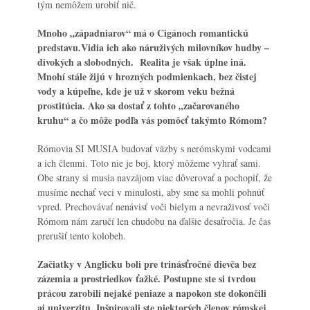
tým nemôžem urobiť nič.
Mnoho „západniarov“ má o Cigánoch romantickú
predstavu.Vidia ich ako náruživých milovníkov hudby –
divokých a slobodných. Realita je však úplne iná
.
Mnohí stále žijú v hrozných podmienkach, bez čistej
vody a kúpeľne, kde je už v skorom veku bežná
prostitúcia. Ako sa dostať z tohto „začarovaného
kruhu“ a čo môže podľa vás pomôcť takýmto Rómom?
Rómovia SI MUSIA budovať väzby s nerómskymi vodcami
a ich členmi. Toto nie je boj, ktorý môžeme vyhrať sami.
Obe strany si musia navzájom viac dôverovať a pochopiť, že
musíme nechať veci v minulosti, aby sme sa mohli pohnúť
vpred. Prechovávať nenávisť voči bielym a nevraživosť voči
Rómom nám zaručí len chudobu na ďalšie desaťročia. Je čas
prerušiť tento kolobeh.
Začiatky v Anglicku boli pre trinásťročné dievča bez
zázemia a prostriedkov ťažké. Postupne ste si tvrdou
prácou zarobili nejaké peniaze a napokon ste dokončili
aj univerzitu. Inšpirovali ste niektorých členov rómskej