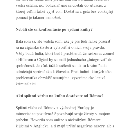
všetci ostatní, no, bohužiaľ sme sa dostali do situácie, z
ktorej veľmi ťažké vyjsť von. Dostať sa z geta bez vonkajšej
pomoci je takmer nemožné.
Nebáli ste sa konfrontácie po vydaní knihy?
Bála som sa, ale vedela som, aké je pre ľudí ľahké pozerať
sa na cigánske štvrte a vytvoriť si o nich svoju pravdu.
Vždy budú ľudia, ktorí budú predstierať, že rasizmus zomrel
s Hitlerom a Cigáni by sa mali jednoducho „integrovať“ do
spoločnosti. Je však ťažké začleniť sa, ak sa k vám ľudia
odmietajú správať ako k človeku. Pred ľuďmi, ktorých táto
problematika obzvlášť nezaujíma, vyzeráme ako leniví
kriminálnici.
Akú spätnú väzbu na knihu dostávate od Rómov?
Spätná väzba od Rómov z východnej Európy je
mimoriadne pozitívna! Spoznávajú svoje životy v mojom
príbehu. Hovorila som online s niekoľkými Rómami
žijúcimi v Anglicku, a tí majú určité negatívne názory, ale s