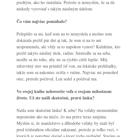
predtým, ako ho znásilnia. Pretože si nemyslím, že sa dá
niekedy vyrovnať s takým násilným údelom.
Čo vám najviac pomáhalo?
Polepšilo sa mi, keď som na to nemyslela a možno som
dokázala prežiť pár dní aj tak, že som si na to ani
nespomenula, ale vždy sa to napokon vynorí! Každému, kto
prežil takýto násilný útok, radím: Sústreďte sa na seba,
nesiľte sa do toho, aby ste sa rýchlo cítili lepšie. Môj
zdravotný stav ma prinútil ísť von, na lekárske prehliadky,
takže som sa nakoniec ocitla v rutine. Najviac mi pomohol
otec, pretože počúval. Len sedel a počúval ma.
Vo svojej knihe nehovoríte veľa o svojom milostnom
živote. Už ste našli skutočnú, pravú lásku?
Našla som skutočnú lásku! K sebe! Na vzťahy momentálne
nepozerám ako na niečo, čo ma práve teraz zaujíma.
Myslím si, že manželstvo a dlhodobé vzťahy by mali byť
pred tridsiatkou oficiálne zakázané, pretože je toľko vecí, v
ktorých je potrebné dorásť a ktoré treba prebádať. Starám sa