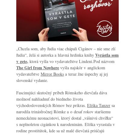
„Chcela som, aby ľudia viac chápali Cigánov – nie sme zlí
Vyrástla som
ľudia“, želá si autorka a hlavná hrdinka knihy
v gete,
ktorá vyšla vo vydavateľstve Lindeni.Pod názvom
The Girl from Nowhere
vyšla najskôr v anglickom
vydavateľstve
Mirror Books
a teraz žne úspechy aj jej
slovenské vydanie.
Fascinujúci skutočný príbeh Rómskeho dievčaťa dáva
možnosť nahliadnuť do biedneho života
východoslovenských Rómov bez príkras.
Eliška Tanzer
sa
narodila trinásťročnej Rómke a o desať rokov staršiemu
nemeckému neonacistovi, ktorý dostal „vášnivú chvíľku“
s neplnoletou cigánkou k narodeninám. Eliška vyrastala v
rodine prostitútok, kde sa už malé dievčatá priúčajú