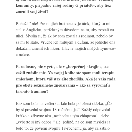
komunity, prípadne vašej rodiny či priateľov, aby tiež
zmenili svoj život?
Bohužiaľ nie! Pre mojich bratrancov je útok, ktorý sa mi
stal v Anglicku, perfektným dôvodom na to, aby zostali na
ulici. Myslia si, že ak by som zostala s rodinou, nebolo by
sa mi to stalo. Vrúcne ich milujem a dúfam, že jedného dňa
dokážem zmeniť ich názor. Hlavne mojich malých synovcov
a netere.
Paradoxne, nie v gete, ale v „bezpečnej“ krajine, ste
zažili znásilnenie. Vo svojej knihe ste spomenuli terapiu
smiechom, ktorá váš stav ešte zhoršila. Aká je vaša rada
pre obete sexuálneho
zneužívania – ako sa vyrovnať s
takouto traumou?
Raz som bola na večierku, kde bola položená otázka, „Čo
by si povedal svojmu 18-ročnému ja?“ Každý odpovedal
krátko a zábavne ako „nechoďte s tým chlapcom!“ alebo
„vyberte si iný odbor!“ ale jediné, na čo som myslela ja
bolo to, že poviem svojmu 18-ročnému ja, aby sa zabilo