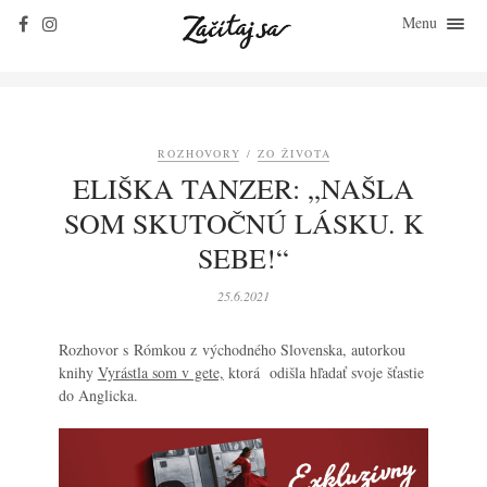
Menu
ZAČÍTAJ SA
O KNIHÁCH
ZO ŽIVOTA
ROZHOVORY
/
ZO ŽIVOTA
KLASIKY
ELIŠKA TANZER: „NAŠLA
ROZHOVORY
SOM SKUTOČNÚ LÁSKU. K
KONTAKT
SEBE!“
25.6.2021
Rozhovor s Rómkou z východného Slovenska, autorkou
knihy
Vyrástla som v gete,
ktorá odišla hľadať svoje šťastie
do Anglicka.