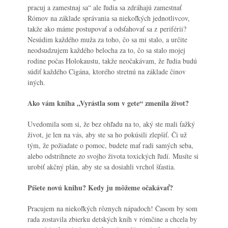
pracuj a zamestnaj sa“ ale ľudia sa zdráhajú zamestnať
Rómov na základe správania sa niekoľkých jednotlivcov,
takže ako máme postupovať a odsťahovať sa z periférii?
Nesúdim každého muža za toho, čo sa mi stalo, a určite
neodsudzujem každého belocha za to, čo sa stalo mojej
rodine počas Holokaustu, takže neočakávam, že ľudia budú
súdiť každého Cigána, ktorého stretnú na základe činov
iných.
Ako vám kniha „Vyrástla som v gete“ zmenila život?
Uvedomila som si, že bez ohľadu na to, aký ste mali ťažký
život, je len na vás, aby ste sa ho pokúsili zlepšiť. Či už
tým, že požiadate o pomoc, budete mať radi samých seba,
alebo odstrihnete zo svojho života toxických ľudí. Musíte si
urobiť akčný plán, aby ste sa dosiahli vrchol šťastia.
Píšete novú knihu? Kedy ju môžeme očakávať?
Pracujem na niekoľkých rôznych nápadoch! Časom by som
rada zostavila zbierku detských kníh v rómčine a chcela by