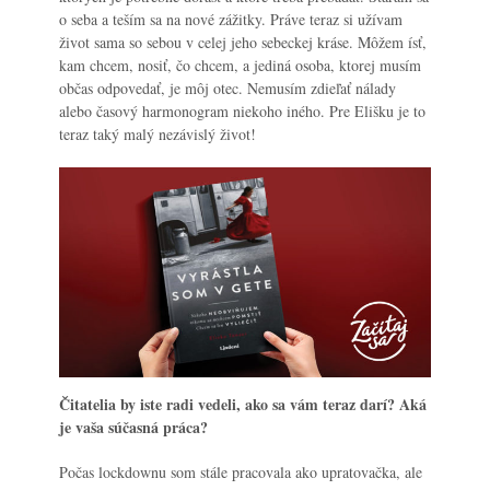
o seba a teším sa na nové zážitky. Práve teraz si užívam
život sama so sebou v celej jeho sebeckej kráse. Môžem ísť,
kam chcem, nosiť, čo chcem, a jediná osoba, ktorej musím
občas odpovedať, je môj otec. Nemusím zdieľať nálady
alebo časový harmonogram niekoho iného. Pre Elišku je to
teraz taký malý nezávislý život!
Čitatelia by iste radi vedeli, ako sa vám teraz darí? Aká
je vaša súčasná práca?
Počas lockdownu som stále pracovala ako upratovačka, ale