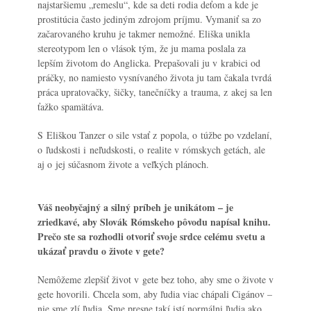
najstaršiemu „remeslu“, kde sa deti rodia deťom a kde je
prostitúcia často jediným zdrojom príjmu. Vymaniť sa zo
začarovaného kruhu je takmer nemožné. Eliška unikla
stereotypom len o vlások tým, že ju mama poslala za
lepším životom do Anglicka. Prepašovali ju v krabici od
práčky, no namiesto vysnívaného života ju tam čakala tvrdá
práca upratovačky, šičky, tanečníčky a trauma, z akej sa len
ťažko spamätáva.
S Eliškou Tanzer o sile vstať z popola, o túžbe po vzdelaní,
o ľudskosti i neľudskosti, o realite v rómskych getách, ale
aj o jej súčasnom živote a veľkých plánoch.
Váš neobyčajný a silný príbeh je unikátom – je
zriedkavé, aby Slovák Rómskeho pôvodu napísal knihu.
Prečo ste sa rozhodli otvoriť svoje srdce celému svetu a
ukázať pravdu o živote v gete?
Nemôžeme zlepšiť život v gete bez toho, aby sme o živote v
gete hovorili. Chcela som, aby ľudia viac chápali Cigánov –
nie sme zlí ľudia. Sme presne takí istí normálni ľudia ako