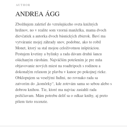
AUTHOR
ANDREA ÁGG
Zbožňujem zaletieť do vzrušujúceho sveta knižných
hrdinov, no v realite som vzorná manželka, mama dvoch
dievčatiek a autorka dvoch básnických zbierok. Baví ma
vytváranie mojej záhrady snov, podobne, ako to robil
Monet, ktorý sa stal mojou celoživotnou inšpiráciou.
Pestujem kvetiny a bylinky a rada dávam druhú šancu
ošúchaným rárohám. Najväčším potešením je pre mňa
objavovanie nových miest na roadtripoch s rodinou a
dokonalým relaxom je plavba v kanoe po pokojnej rieke.
Obklopujem sa veselými ľuďmi, no rovnako rada sa
zatvorím do „komôrky“, kde zotrvám sama so sebou alebo s
dobrou knihou. Tie, ktoré ma najviac zasiahli rada
požičiavam. Mám potrebu deliť sa o odkaz knihy, aj preto
píšem tieto recenzie.