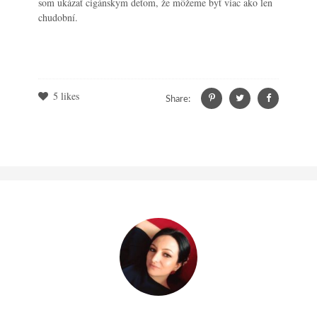
som ukázať cigánskym deťom, že môžeme byť viac ako len
chudobní.
5
likes
Share: