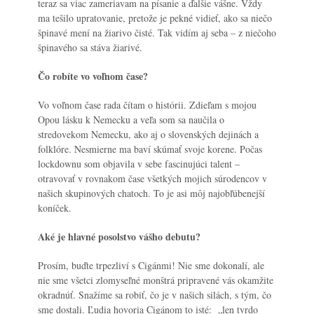
teraz sa viac zameriavam na písanie a ďalšie vášne. Vždy
ma tešilo upratovanie, pretože je pekné vidieť, ako sa niečo
špinavé mení na žiarivo čisté. Tak vidím aj seba – z niečoho
špinavého sa stáva žiarivé.
Čo robíte vo voľnom čase?
Vo voľnom čase rada čítam o histórii. Zdieľam s mojou
Opou lásku k Nemecku a veľa som sa naučila o
stredovekom Nemecku, ako aj o slovenských dejinách a
folklóre. Nesmierne ma baví skúmať svoje korene. Počas
lockdownu som objavila v sebe fascinujúci talent –
otravovať v rovnakom čase všetkých mojich súrodencov v
našich skupinových chatoch. To je asi môj najobľúbenejší
koníček.
Aké je hlavné posolstvo vášho debutu?
Prosím, buďte trpezliví s Cigánmi! Nie sme dokonalí, ale
nie sme všetci zlomyseľné monštrá pripravené vás okamžite
okradnúť. Snažíme sa robiť, čo je v našich silách, s tým, čo
sme dostali. Ľudia hovoria Cigánom to isté: „len tvrdo