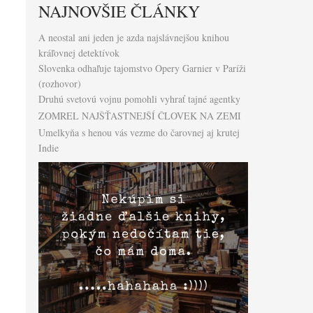
NAJNOVŠIE ČLÁNKY
A neostal ani jeden je azda najslávnejšou knihou
kráľovnej detektívok
Slovenka odhaľuje tajomstvo Opery Garnier v Paríži
(rozhovor)
Druhú svetovú vojnu pomohli vyhrať tajné agentky
ZOMREL NAJŠŤASTNEJŠÍ ČLOVEK NA ZEMI
Umelkyňa s henou vás vezme do čarovnej aj krutej
Indie