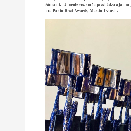
žánrami. „Umenie cezo mňa prechádza a ja mu 
pre Panta Rhei Awards, Martin Dzurek.