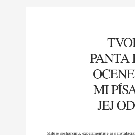
TVO
PANTA 
OCENE
MI PÍS
JEJ O
Miluje sochárčinu, experimentuje aj s inštaláci