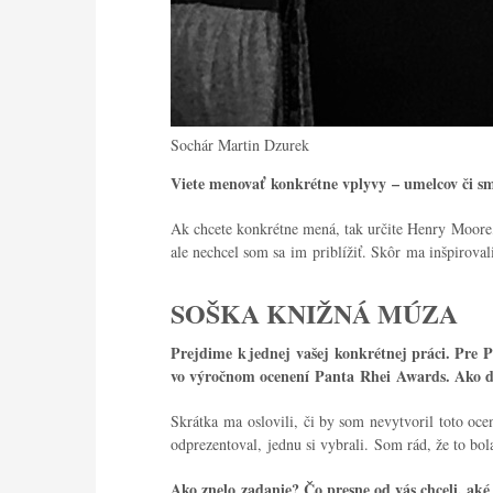
Sochár Martin Dzurek
Viete menovať konkrétne vplyvy – umelcov či s
Ak chcete konkrétne mená, tak určite Henry Moore,
ale nechcel som sa im priblížiť. Skôr ma inšpirova
SOŠKA KNIŽNÁ MÚZA
Prejdime k jednej vašej konkrétnej práci. Pre P
vo výročnom ocenení Panta Rhei Awards. Ako do
Skrátka ma oslovili, či by som nevytvoril toto oce
odprezentoval, jednu si vybrali. Som rád, že to bola
Ako znelo zadanie? Čo presne od vás chceli, aké 