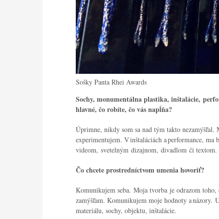
Sošky Panta Rhei Awards
Sochy, monumentálna plastika, inštalácie, perf
hlavné, čo robíte, čo vás napĺňa?
Úprimne, nikdy som sa nad tým takto nezamýšľal. M
experimentujem. V inštaláciách a performance, ma 
videom, svetelným dizajnom, divadlom či textom
Čo chcete prostredníctvom umenia hovoriť?
Komunikujem seba. Moja tvorba je odrazom toho, čo
zamýšľam. Komunikujem moje hodnoty a názory. U
materiálu, sochy, objektu, inštalácie.