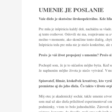
UMENIE JE POSLANIE
Vaše dielo je skutočne širokospektrálne. Kde hľa
Pre mňa je inšpirácia každý deň, nachádza sa všade.
aj tento rozhovor. Oslovili ste ma, rozprávame sa a 
možno v momente, ako skončíme tento dialóg, chytí
Inšpirácia teda pre mňa nie je niečo konkrétne, al
Prečo je váš život prepojený s umením? Prečo si
Pochopil som, že je to súčasťou môjho bytia. Keď s
že naplnením môjho života je niečo vytvárať. V 
Spisovateľ, filmár, ktokoľvek kreatívny, kto vyr
premietne aj do jeho diela. Čo takto v živote ov
Môj otec je akademický sochár, takže umenie a tvor
som mal už ako dieťa príležitosť experimentovať s m
podmienky, v tom to bolo jednoduchšie. Zároveň s
výstavy, koncerty, do divadla, mali sme veľa kníh o