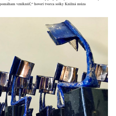
pomáham vzniknúť,“ hovorí tvorca sošky Knižná múza