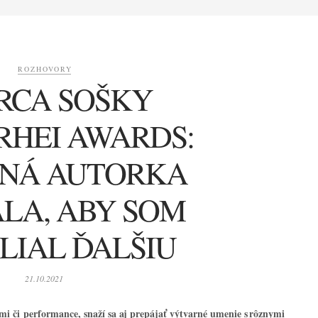
ROZHOVORY
RCA SOŠKY
RHEI AWARDS:
NÁ AUTORKA
ALA, ABY SOM
DLIAL ĎALŠIU
21.10.2021
ami či performance, snaží sa aj prepájať výtvarné umenie s rôznymi