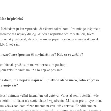
dáte inšpiráciu?
 Nehľadám ju len v prírode, či v čomsi sakrálnom. Pre mňa je inšpirácia
vedieme tak nejaký dialóg. Aj teraz napríklad sedím v ateliéri, takže
m nejaký materiál, alebo si vezmem papier a začnem si niečo skicovať.
e skôr život sám.
 nezarábate športom či novinárčinou? Kde sa to začalo?
om hľadal, prečo som tu, vnútorne som pochopil,
mojom veku to vnímam už ako nejaké poslanie.
ába dielo, má nejakú inšpiráciu, niekoho alebo niečo, čoho vplyv sa
plyvňuje vás?
ivosť vnímam veľmi intenzívne od detstva. Vyrastal som v ateliéri, kde
ateriálmi a hľadať tak svoje vlastné vyjadrenia. Mal som pre to vytvorené
om vďaka rodičom rôzne umenie nasával už v detstve. Chodili sme na
 umení, v ktorých ma bavilo si listovať. To všetko ma napĺňalo, posúvalo