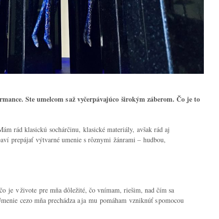
ormance. Ste umelcom s až vyčerpávajúco širokým záberom. Čo je to
ám rád klasickú sochárčinu, klasické materiály, avšak rád aj
baví prepájať výtvarné umenie s rôznymi žánrami – hudbou,
.
 je v živote pre mňa dôležité, čo vnímam, riešim, nad čím sa
menie cezo mňa prechádza a ja mu pomáham vzniknúť s pomocou