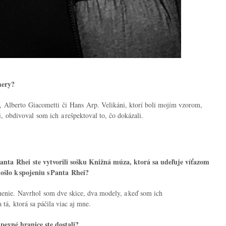
mery?
 Alberto Giacometti či Hans Arp. Velikáni, ktorí boli mojím vzorom,
li, obdivoval som ich a rešpektoval to, čo dokázali.
anta Rhei ste vytvorili sošku Knižná múza, ktorá sa udeľuje víťazom
šlo k spojeniu s Panta Rhei?
nenie. Navrhol som dve skice, dva modely, a keď som ich
 tá, ktorá sa páčila viac aj mne.
pevné hranice ste dostali?