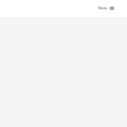
Menu
ZAČÍTAJ SA
O KNIHÁCH
ZO ŽIVOTA
KLASIKY
ROZHOVORY
KONTAKT