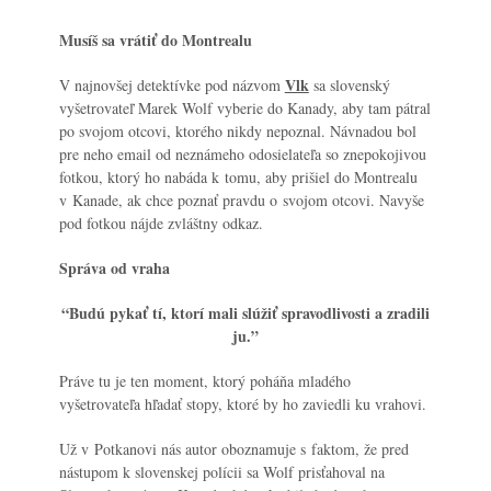
Musíš sa vrátiť do Montrealu
Vlk
V najnovšej detektívke pod názvom
sa slovenský
vyšetrovateľ Marek Wolf vyberie do Kanady, aby tam pátral
po svojom otcovi, ktorého nikdy nepoznal. Návnadou bol
pre neho email od neznámeho odosielateľa so znepokojivou
fotkou, ktorý ho nabáda k tomu, aby prišiel do Montrealu
v Kanade, ak chce poznať pravdu o svojom otcovi. Navyše
pod fotkou nájde zvláštny odkaz.
Správa od vraha
“Budú pykať tí, ktorí mali slúžiť spravodlivosti a zradili
ju.”
Práve tu je ten moment, ktorý poháňa mladého
vyšetrovateľa hľadať stopy, ktoré by ho zaviedli ku vrahovi.
Už v Potkanovi nás autor oboznamuje s faktom, že pred
nástupom k slovenskej polícii sa Wolf prisťahoval na