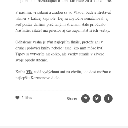
majú mafiáni rozhodujúci o tom, kto bude žiť a kto zomrie.
S násilím, vraždami a zradou sa vo Vlkovi
budete stretávať
takmer v každej kapitole. Dej sa zbytočne nenaťahoval, aj
keď postáv ďalšími prečítanými stranami stále pribúdalo.
Našťastie, čitateľ má priestor aj čas zapamätať si ich všetky.
Odhalenie vraha je tým najlepším finále, pretože ani v
druhej polovici knihy nebolo jasné, kto ním môže byť.
Tipov si vytvoríte niekoľko, ale všetky stratili v závere
svoje opodstatnenie.
Vlk
Kniha
nedá vydýchnuť ani na chvíľu, ide dosť možno o
najlepšie Kozmonovo dielo.
2
likes
Share: