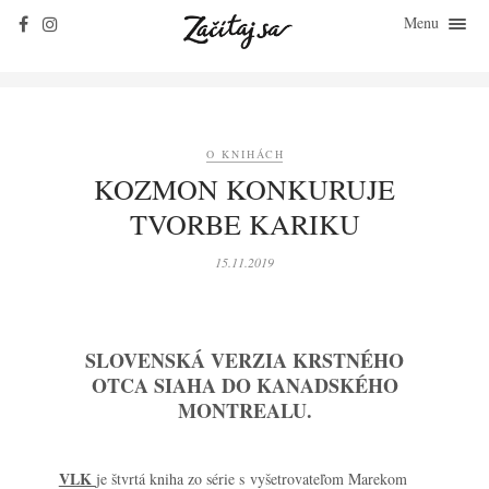
Menu
ZAČÍTAJ SA
O KNIHÁCH
ZO ŽIVOTA
O KNIHÁCH
KLASIKY
KOZMON KONKURUJE
ROZHOVORY
TVORBE KARIKU
KONTAKT
15.11.2019
SLOVENSKÁ VERZIA KRSTNÉHO
OTCA SIAHA DO KANADSKÉHO
MONTREALU.
VLK
je štvrtá kniha zo série s vyšetrovateľom Marekom