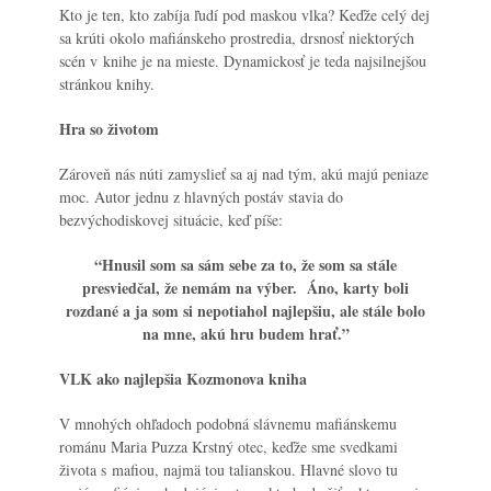
Kto je ten, kto zabíja ľudí pod maskou vlka? Keďže celý dej
sa krúti okolo mafiánskeho prostredia, drsnosť niektorých
scén v knihe je na mieste. Dynamickosť je teda najsilnejšou
stránkou knihy.
Hra so životom
Zároveň nás núti zamyslieť sa aj nad tým, akú majú peniaze
moc. Autor jednu z hlavných postáv stavia do
bezvýchodiskovej situácie, keď píše:
“Hnusil som sa sám sebe za to, že som sa stále
presviedčal, že nemám na výber. Áno, karty boli
rozdané a ja som si nepotiahol najlepšiu, ale stále bolo
na mne, akú hru budem hrať.”
VLK ako najlepšia Kozmonova kniha
V mnohých ohľadoch podobná slávnemu mafiánskemu
románu Maria Puzza Krstný otec, keďže sme svedkami
života s mafiou, najmä tou talianskou. Hlavné slovo tu