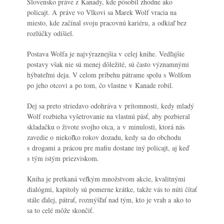
Slovensko práve z Kanady, kde pôsobil zhodne ako
policajt. A práve vo Vlkovi sa Marek Wolf vracia na
miesto, kde začínal svoju pracovnú kariéru, a odkiaľ bez
rozlúčky odišiel.
Postava Wolfa je najvýraznejšia v celej knihe. Vedľajšie
postavy však nie sú menej dôležité, sú často významnými
hýbateľmi deja. V celom príbehu pátrame spolu s Wolfom
po jeho otcovi a po tom, čo vlastne v Kanade robil.
Dej sa preto striedavo odohráva v prítomnosti, kedy mladý
Wolf rozbieha vyšetrovanie na vlastnú päsť, aby pozbieral
skladačku o živote svojho otca, a v minulosti, ktorá nás
zavedie o niekoľko rokov dozadu, kedy sa do obchodu
s drogami a prácou pre mafiu dostane iný policajt, aj keď
s tým istým priezviskom.
Kniha je pretkaná veľkým množstvom akcie, kvalitnými
dialógmi, kapitoly sú pomerne krátke, takže vás to núti čítať
stále ďalej, pátrať, rozmýšľať nad tým, kto je vrah a ako to
sa to celé môže skončiť.