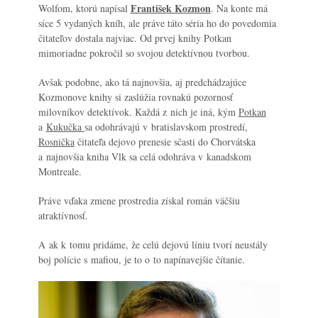
František Kozmon
Wolfom, ktorú napísal
. Na konte má
síce 5 vydaných kníh, ale práve táto séria ho do povedomia
čitateľov dostala najviac. Od prvej knihy
Potkan
mimoriadne pokročil so svojou detektívnou tvorbou.
Avšak podobne, ako tá najnovšia, aj predchádzajúce
Kozmonove knihy si zaslúžia rovnakú pozornosť
milovníkov detektívok. Každá z nich je iná, kým
Potkan
a
Kukučka
sa odohrávajú v bratislavskom prostredí,
Rosnička
čitateľa dejovo prenesie sčasti do Chorvátska
a najnovšia kniha Vlk sa celá odohráva v kanadskom
Montreale.
Práve vďaka zmene prostredia získal román väčšiu
atraktívnosť.
A ak k tomu pridáme, že celú dejovú líniu tvorí neustály
boj polície s mafiou, je to o to napínavejšie čítanie.