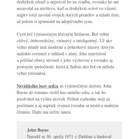
druhýkrát oženil a nepozval ho na svadbu, rovnako ho ani
nezavolal na návštevu, keď sa druhýkrát ocitol vo väzení;
najprv totiž zavolal svojich starých priateľov a mladé ženy,
až potom si spomenul na adoptívneho syna.
Cyril bol výnimočným hlavným hrdinom. Bol veľmi
citlivý, dobrosrdečný, vnímavý a inteligentný. Už ako
veľmi mladý mal moderné a pokrokové názory, ktorým
málokto rozumel a súhlasil s nimi. Jeho uzavretosť
a prílišné obavy súviseli s jeho výchovou a rovnako aj
postojom spoločnosti, ktorá k ľuďom ako bol on nebola
veľmi tolerantná.
Neviditeľné besy srdca
sú výnimočným dielom. John
Boyne do románu vložil kus samého seba, a tak ho
pozdvihol na vyššiu úroveň. Príbeh rozhodne stojí za
prečítanie a aj napriek svojmu rozsahu sa nestáva nudným
čítaním. Dajte mu určite šancu.
John Boyne
Narodil sa 30. apríla 1971 v Dubline a študoval