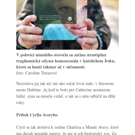
V polovici minulého storočia sa začína strastiplná
tragikomická odysea homosexuála v katolíckom Írsku,
ktorá sa končí takmer až v súčasnosti.
foto: Caroline Turazová
Nezostáva jej tak nič iné ako začať život inde, v hlavnom
meste Dubline. Aj keď to bolo pre Catherine nesmierne
ťažké, syna sa musela vzdať, a tak sa s ním odlúčiť na dlhé
roky.
Príbeh Cyrila Averyho
Cyril sa tak dostáva k rodine Charlesa a Maude Avery, ktorí
mu dávali neustále najavo, že nie je ich biologický syn. Za