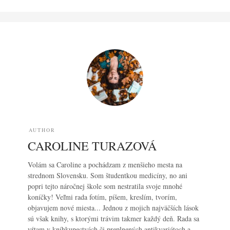
AUTHOR
CAROLINE TURAZOVÁ
Volám sa Caroline a pochádzam z menšieho mesta na
strednom Slovensku. Som študentkou medicíny, no ani
popri tejto náročnej škole som nestratila svoje mnohé
koníčky! Veľmi rada fotím, píšem, kreslím, tvorím,
objavujem nové miesta... Jednou z mojich najväčších lások
sú však knihy, s ktorými trávim takmer každý deň. Rada sa
vŕtam v kníhkupectvách či preplnených antikvariátoch a