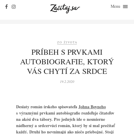
Menu
ZAČÍTAJ SA
O KNIHÁCH
ZO ŽIVOTA
ZO ŽIVOTA
KLASIKY
PRÍBEH S PRVKAMI
ROZHOVORY
AUTOBIOGRAFIE, KTORÝ
KONTAKT
VÁS CHYTÍ ZA SRDCE
19.2.2020
Desiaty román írskeho spisovateľa
Johna Boyneho
s výraznými prvkami autobiografie rozdeľuje čitateľov
na akési dva tábory. Pre jedných ide o nesmierne
nádherný a srdcervúci román, ktorý by si mal prečítať
každý. Druhí ho nevnímajú ako niečo priebojné. Stojí