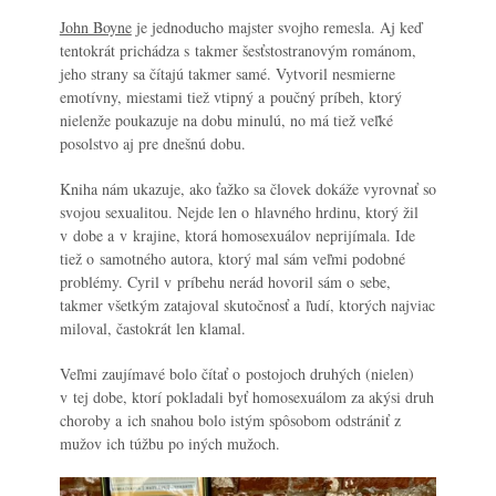
John Boyne
je jednoducho majster svojho remesla. Aj keď
tentokrát prichádza s takmer šesťstostranovým románom,
jeho strany sa čítajú takmer samé. Vytvoril nesmierne
emotívny, miestami tiež vtipný a poučný príbeh, ktorý
nielenže poukazuje na dobu minulú, no má tiež veľké
posolstvo aj pre dnešnú dobu.
Kniha nám ukazuje, ako ťažko sa človek dokáže vyrovnať so
svojou sexualitou. Nejde len o hlavného hrdinu, ktorý žil
v dobe a v krajine, ktorá homosexuálov neprijímala. Ide
tiež o samotného autora, ktorý mal sám veľmi podobné
problémy. Cyril v príbehu nerád hovoril sám o sebe,
takmer všetkým zatajoval skutočnosť a ľudí, ktorých najviac
miloval, častokrát len klamal.
Veľmi zaujímavé bolo čítať o postojoch druhých (nielen)
v tej dobe, ktorí pokladali byť homosexuálom za akýsi druh
choroby a ich snahou bolo istým spôsobom odstrániť z
mužov ich túžbu po iných mužoch.