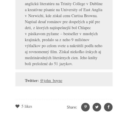
anglickú literatúru na Trinity College v Dubline
a kreatívne písanie na University of East Anglia
v Norwichi, kde získal cenu Curtisa Browna.
Napísal desať románov pre dospelých a päť pre
deti, z ktorých najúspešnejší bol Chlapec
v pásikavom pyžame – bestseller v mnohých
krajinách, predalo sa z neho 9 miliónov
výtlačkov po celom svete a nakrútili podľa neho
aj rovnomenný film. Získal niekoľko írskych aj
medzinárodných literárnych cien. Jeho knihy
boli preložené do 51 jazykov.
Twitter:
@john_boyne
5
likes
Share: