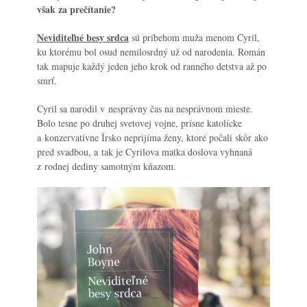
však za prečítanie?
Neviditeľné besy srdca
sú príbehom muža menom Cyril,
ku ktorému bol osud nemilosrdný už od narodenia. Román
tak mapuje každý jeden jeho krok od ranného detstva až po
smrť.
Cyril sa narodil v nesprávny čas na nesprávnom mieste.
Bolo tesne po druhej svetovej vojne, prísne katolícke
a konzervatívne Írsko neprijíma ženy, ktoré počali skôr ako
pred svadbou, a tak je Cyrilova matka doslova vyhnaná
z rodnej dediny samotným kňazom.