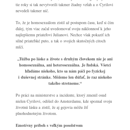
tie roky si tak nevytvorili takmer žiadny vzťah a o Cyrilovi
nevedeli takmer nič.
To, že je homosexuálom zistil až postupom času, keď si čím
ďalej, tým viac začal uvedomovať svoju náklonnosť k jeho
najlepšiemu priateľovi Julianovi. Nechce však pokaziť ich
silné priateľské puto, a tak o svojich skutočných citoch
mlčí.
„Túžba po láske a živote s druhým človekom nie je ani
homosexuálna, ani heterosexuálna. Je ľudská. Všetci
hľadáme niekoho, kto sa nám páči po fyzickej
i duševnej stránke. Môžeme len dúfať, že raz niekoho
takého stretneme.“
Po práci na ministerstve a incidente, ktorý zmenil osud
nielen Cyrilovi, odišiel do Amsterdamu, kde spoznal svoju
životnú lásku a zistil, že aj gejovia môžu žiť
plnohodnotným životom.
Emotívny príbeh s veľkým posolstvom