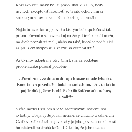
Rovnako zaujímavý bol aj postoj ľudí k AIDS, kedy
nechceli akceptovať možnosť, že týmto ochorením či
samotným vírusom sa môžu nakaziť aj „normálni.“
Nejde tu však len o gejov, ku ktorým bola spoločnosť tak
prísna. Rovnako sa pozerali aj na ženy, ktoré nemali muža,
no dieťa naopak už mali, alebo na také, ktoré sa podľa nich
až príliš emancipovali a snažili sa osamostatniť.
Aj Cyrilov adoptívny otec Charles sa na podobnú
problematiku pozeral podobne:
„Počul som, že dnes ordinujú krásne mladé lekárky.
Kam to len povedie?“ dodal so smiechom. „Ak to takto
pôjde ďalej, ženy budú čochvíľa šoférovať autobusy
a voliť!“
Vzťah medzi Cyrilom a jeho adoptívnymi rodičmi bol
zvláštny. Obaja vystupovali nesmierne chladno a odmerane.
Cyrilovi stále dávali najavo, aký je jeho pôvod a mnohokrát
ho odsúvali na druhú koľaj. Už len to, že jeho otec sa