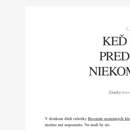
O
KEĎ 
PRED
NIEKO
Značky:
horo
V druhom dieli rubriky
Recenzie neznámych kle
možno ani nepoznáte. No mali by ste.