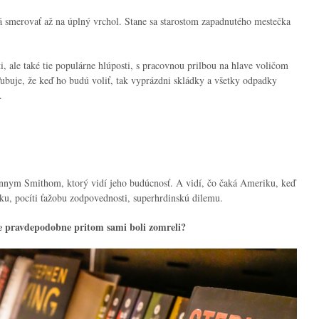
má smerovať až na úplný vrchol. Stane sa starostom zapadnutého mestečka
ti, ale také tie populárne hlúposti, s pracovnou prilbou na hlave voličom
ľubuje, že keď ho budú voliť, tak vyprázdni skládky a všetky odpadky
.
ohnnym Smithom, ktorý vidí jeho budúcnosť. A vidí, čo čaká Ameriku, keď
tku, pocíti ťažobu zodpovednosti, superhrdinskú dilemu.
 ste pravdepodobne pritom sami boli zomreli?