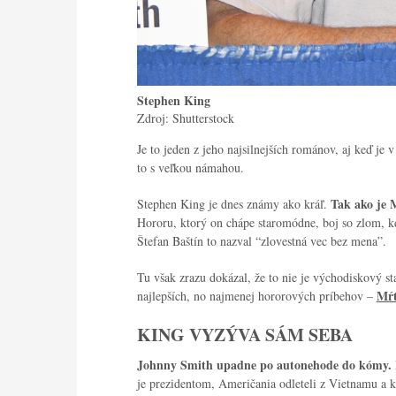
Stephen King
Zdroj: Shutterstock
Je to jeden z jeho najsilnejších románov, aj keď je 
to s veľkou námahou.
Tak ako je 
Stephen King je dnes známy ako kráľ.
Hororu, ktorý on chápe staromódne, boj so zlom, kd
Štefan Baštín to nazval “zlovestná vec bez mena”.
Tu však zrazu dokázal, že to nie je východiskový st
Mŕt
najlepších, no najmenej hororových príbehov –
KING VYZÝVA SÁM SEBA
Johnny Smith upadne po autonehode do kómy.
je prezidentom, Američania odleteli z Vietnamu a ka