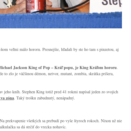
v ňom veľmi málo hororu. Presnejšie, hľadali by ste ho tam s pinzetou, aj
Michael Jackson King of Pop – Kráľ popu, je King Kráľom hororu
.
e to zlo je väčšinou démon, netvor, mutant, zombia, skrátka príšera,
av jeho kníh. Stephen King totiž pred 41 rokmi napísal jeden zo svojich
va zóna
. Taký trošku zabudnutý, nenápadný.
Na prekvapenie všetkých sa prebudí po vyše štyroch rokoch. Nixon už nie
lkulačka sa dá strčiť do vrecka nohavíc.