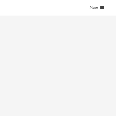
Menu
ZAČÍTAJ SA
O KNIHÁCH
ZO ŽIVOTA
KLASIKY
ROZHOVORY
KONTAKT