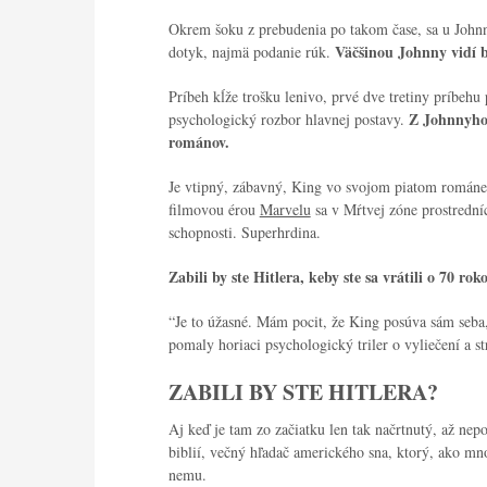
Okrem šoku z prebudenia po takom čase, sa u Johnn
Väčšinou Johnny vidí b
dotyk, najmä podanie rúk.
Príbeh kĺže trošku lenivo, prvé dve tretiny príbehu
Z Johnnyho 
psychologický rozbor hlavnej postavy.
románov.
Je vtipný, zábavný, King vo svojom piatom románe 
filmovou érou
Marvelu
sa v
Mŕtvej zóne
prostrední
schopnosti. Superhrdina.
Zabili by ste Hitlera, keby ste sa vrátili o 70 r
“Je to úžasné. Mám pocit, že King posúva sám seba, 
pomaly horiaci psychologický triler o vyliečení a st
ZABILI BY STE HITLERA?
Aj keď je tam zo začiatku len tak načrtnutý, až ne
biblií, večný hľadač amerického sna, ktorý, ako mn
nemu.