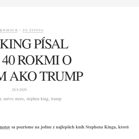
 KNIHÁCH
/
ZO ŽIVOTA
KING PÍSAL
 40 ROKMI O
M AKO TRUMP
28.9.2020
r
,
mrtve more
,
stephen king
,
trump
notov
sa pozrieme na jednu z najlepších kníh Stephena Kinga, ktorú