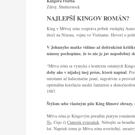
Kingova tvorba
Zdroj: Shutterstock
NAJLEPŠÍ KINGOV ROMÁN?
King v Mŕtvej zóne rozpráva príbeh vtedajšej Ameri
útočí na Nixona, vojnu vo Vietname. Hovorí o politi
V Johnnyho matke vidíme až deštrukčnú kritiku
nánosy pochopíme, že to nie je jav nepodobný slo
“Mŕtva zóna sa vymyká z kontextu ostatných King
doby ako v nijakej inej próze, ktorú napísal
. Pr
miestami až halucinačne jasné, sugestívne a presve
optimálnu koreláciu medzi fantáziou a skutočnosťo
1987.
Štýlom sebe vlastným píše King filmové obrazy, si
Mŕtva zóna
je Kingovým poradím piatym románom 
To
, Cujo či
Cintorín zvieratiek
. Nebojíte sa besného
lot. Napriek tomu je
Mŕtva zóna
uveriteľný, mraziv