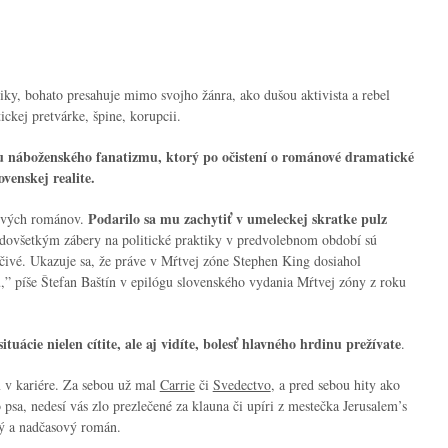
ky, bohato presahuje mimo svojho žánra, ako dušou aktivista a rebel
ckej pretvárke, špine, korupcii.
 náboženského fanatizmu, ktorý po očistení o románové dramatické
venskej realite.
Podarilo sa mu zachytiť v umeleckej skratke pulz
ových románov.
edovšetkým zábery na politické praktiky v predvolebnom období sú
dčivé. Ukazuje sa, že práve v Mŕtvej zóne Stephen King dosiahol
u,”
píše Štefan Baštín v epilógu slovenského vydania
Mŕtvej zóny
z roku
tuácie nielen cítite, ale aj vidíte, bolesť hlavného hrdinu prežívate
.
v kariére. Za sebou už mal
Carrie
či
Svedectvo
, a pred sebou hity ako
 psa, nedesí vás zlo prezlečené za klauna či upíri z mestečka Jerusalem’s
ý a nadčasový román.