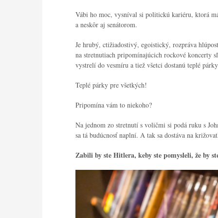
Vábi ho moc, vysníval si politickú kariéru, ktorá 
a neskôr aj senátorom.
Je hrubý, ctižiadostivý, egoistický, rozpráva hlúpos
na stretnutiach pripomínajúcich rockové koncerty s
vystrelí do vesmíru a tiež všetci dostanú teplé párky
Teplé párky pre všetkých!
Pripomína vám to niekoho?
Na jednom zo stretnutí s voličmi si podá ruku s J
sa tá budúcnosť naplní. A tak sa dostáva na križova
Zabili by ste Hitlera, keby ste pomysleli, že by