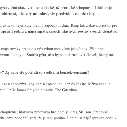
yho začnú ukazovať jasnovidecké, až prorocké schopnosti. Kľúčom je
udúcnosť, niekedy minulosť, vie predvídať, no nie vždy.
 prakticky nejestvuje hlavný záporný hrdina. King tak získava priestor pre
spravil jednu z najsympatickejších hlavných postáv svojich desiatok
majstrovsky pracuje s výstavbou motivácie jeho činov. Ešte pred
ctvom Johnnyho Smitha pýta, ako by sa mal zachovať človek, ktorý má
okov? Aj keby ste počítali so všetkými konzekvenciami?
akosi sa vyzýva, aby napísal niečo iné, než čo čakáte. Mŕtva zóna je
rate,
” píše James Smythe na webe The Guardian.
pochopiteľne, hlavným záporným hrdinom je Greg Stillson. Predavač
ohí jemu podobní, verí, že je tam preňho. Len musí nájsť správnu cestu k