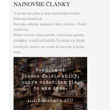
NAJNOVŠIE ČLÁNKY
A neostal ani jeden je azda najslávnejšou knihou
kráľovnej detektívok
Slovenka odhaľuje tajomstvo Opery Garnier v Paríži
(rozhovor)
Druhú svetovú vojnu pomohli vyhrať tajné agentky
ZOMREL NAJŠŤASTNEJŠÍ ČLOVEK NA ZEMI
Umelkyňa s henou vás vezme do čarovnej aj krutej
Indie